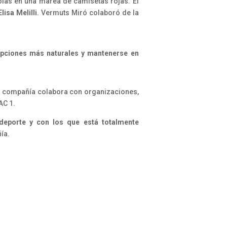
dolas en una marea de camisetas rojas. El
Elisa Melilli
. Vermuts Miró colaboró ​​de la
 opciones más naturales y mantenerse en
 la compañía colabora con organizaciones,
AC 1.
 deporte y con los que está totalmente
ía.