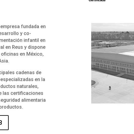
a empresa fundada en
esarrollo y co-
mentación infantil en
ral en Reus y dispone
 oficinas en México,
Asia.
ncipales cadenas de
specializadas en la
ductos naturales,
e las certificaciones
seguridad alimentaria
 productos.
B