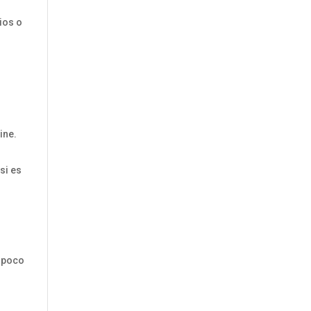
ios o
ine.
si es
ampoco