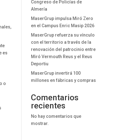
Congreso de Policías de
Almería
MaserGrup impulsa Miró Zero
en el Campus Enric Masip 2026
nales,
MaserGrup refuerza su vínculo
con el territorio a través de la
nte
renovación del patrocinio entre
e es
Miró Vermouth Reus y el Reus
Deportiu
MaserGrup invertirá 100
millones en fábricas y compras
o o
Comentarios
recientes
s
No hay comentarios que
mostrar.