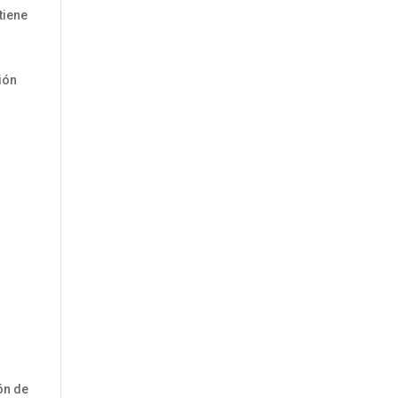
tiene
ión
ón de