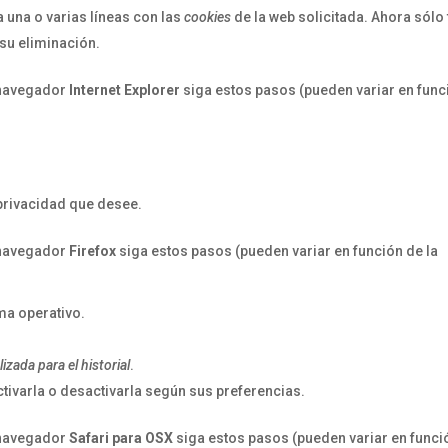
la una o varias líneas con las
cookies
de la web solicitada. Ahora sólo 
su eliminación.
navegador
Internet Explorer
siga estos pasos (pueden variar en func
 privacidad que desee.
navegador
Firefox
siga estos pasos (pueden variar en función de la
ma operativo.
zada para el historial
.
ctivarla o desactivarla según sus preferencias.
navegador
Safari para OSX
siga estos pasos (pueden variar en funci