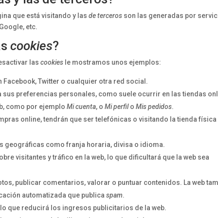
ina que está visitando y las
de terceros
son las generadas por servic
Google, etc.
as
cookies
?
esactivar las
cookies
le mostramos unos ejemplos:
Facebook, Twitter o cualquier otra red social.
a sus preferencias personales, como suele ocurrir en las tiendas onl
eb, como por ejemplo
Mi cuenta
, o
Mi perfil
o
Mis pedidos
.
pras online, tendrán que ser telefónicas o visitando la tienda física 
s geográficas como franja horaria, divisa o idioma.
bre visitantes y tráfico en la web, lo que dificultará que la web sea
fotos, publicar comentarios, valorar o puntuar contenidos. La web t
icación automatizada que publica
spam
.
o que reducirá los ingresos publicitarios de la web.