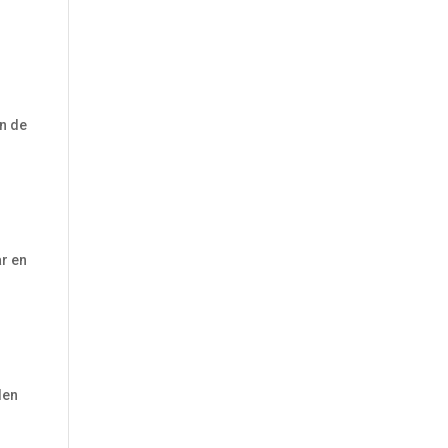
ón de
.
r en
den