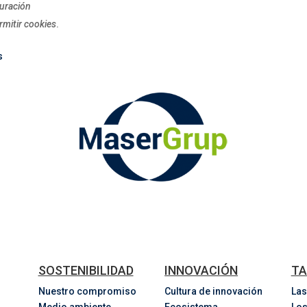
uración
rmitir cookies
.
s
SOSTENIBILIDAD
INNOVACIÓN
TA
Nuestro compromiso
Cultura de innovación
Las
Medio ambiente
Ecosistema
Los