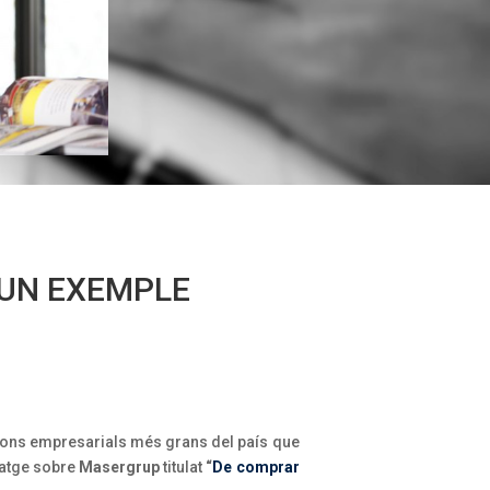
 UN EXEMPLE
cions empresarials més grans del país que
tatge sobre
Masergrup
titulat
“
De comprar