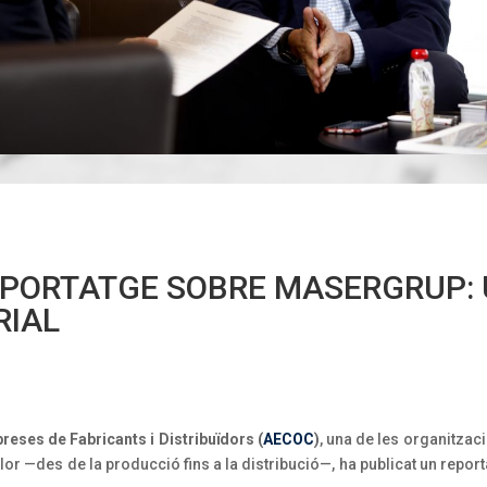
EPORTATGE SOBRE MASERGRUP:
RIAL
eses de Fabricants i Distribuïdors (
AECOC
)
, una de les organitza
or —des de la producció fins a la distribució—, ha publicat un repor