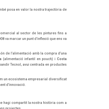
é posa en valor la nostra trajectòria de
mercial al sector de les pintures fins a
008 va marcar un punt d’inflexió que ens va
 món de l’alimentació amb la compra d’una
a
(alimentació infantil en pouch) i
Costa
pandir Tecnol, avui centrada en productes
om un ecosistema empresarial diversificat
nent d’innovació.
e hagi compartit la nostra història com a
ans projectes.