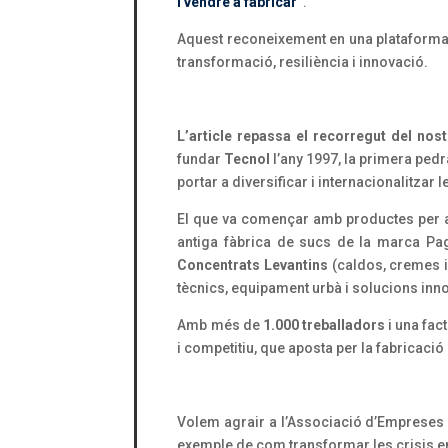
i vendre a fabricar
”
.
Aquest reconeixement en una plataforma 
transformació, resiliència i innovació.
L’article repassa el recorregut del nos
fundar
Tecnol
l’any 1997, la primera pedr
portar a diversificar i internacionalitzar l
El que va començar amb productes per a 
antiga fàbrica de sucs de la marca Pag
Concentrats Levantins
(caldos, cremes i
tècnics, equipament urbà i solucions in
Amb més de
1.000 treballadors
i una fac
i competitiu, que aposta per la fabricació
Volem agrair a l’Associació d’Empreses d
exemple de com transformar les crisis en 