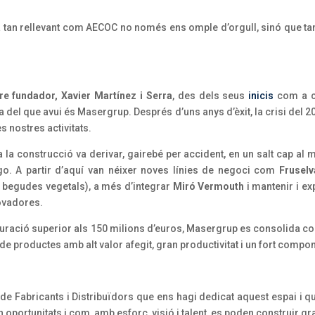
tan rellevant com AECOC no només ens omple d’orgull, sinó que tamb
tre fundador, Xavier Martínez i Serra
, des dels seus
inicis
com a co
a del que avui és Masergrup. Després d’uns anys d’èxit, la crisi del 2
es nostres activitats.
la construcció va derivar, gairebé per accident, en un salt cap al
o. A partir d’aquí van néixer noves línies de negoci com
Fruselv
 begudes vegetals), a més d’integrar
Miró
Vermouth
i mantenir i ex
novadores.
turació superior als 150 milions d’euros, Masergrup es consolida c
 de productes amb alt valor afegit, gran productivitat i un fort compo
e Fabricants i Distribuïdors que ens hagi dedicat aquest espai i qu
oportunitats i com, amb esforç, visió i talent, es poden construir gr