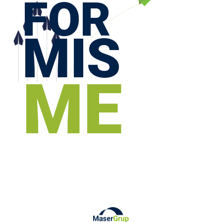
FOR
MIS
ME