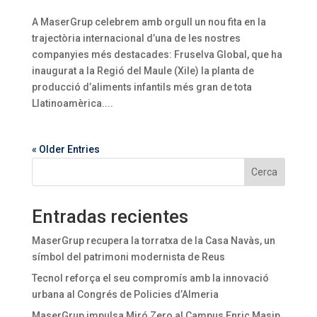
A MaserGrup celebrem amb orgull un nou fita en la
trajectòria internacional d’una de les nostres
companyies més destacades: Fruselva Global, que ha
inaugurat a la Regió del Maule (Xile) la planta de
producció d’aliments infantils més gran de tota
Llatinoamèrica....
« Older Entries
Cerca
Entradas recientes
MaserGrup recupera la torratxa de la Casa Navàs, un
símbol del patrimoni modernista de Reus
Tecnol reforça el seu compromís amb la innovació
urbana al Congrés de Policies d’Almeria
MaserGrup impulsa Miró Zero al Campus Enric Masip