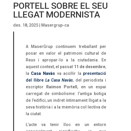
PORTELL SOBRE EL SEU
LLEGAT MODERNISTA
des. 18, 2025
|
Masergrup-ca
A MaserGrup continuem treballant per
posar en valor el patrimoni cultural de
Reus i apropar-lo a la ciutadania. En
aquest context, el passat
11 de desembre
,
la
Casa Navàs
va acollir la
presentació
del llibre
La Casa Navàs
, del periodista i
escriptor
Raimon Portell
, en un espai
carregat de simbolisme: l’antiga botiga
de l’edifici, un indret íntimament lligat a la
seva història i a la memòria col·lectiva de
la ciutat.
L’acte va tenir lloc en un entorn