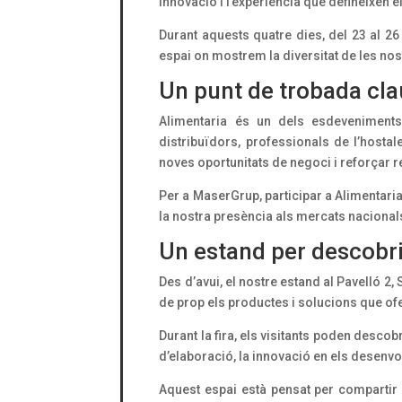
innovació i l’experiència que defineixen e
Durant aquests quatre dies, del 23 al 2
espai on mostrem la diversitat de les nos
Un punt de trobada clau
Alimentaria és un dels esdeveniments 
distribuïdors, professionals de l’hostal
noves oportunitats de negoci i reforçar 
Per a MaserGrup, participar a Alimentari
la nostra presència als mercats nacionals
Un estand per descobr
Des d’avui, el nostre estand al Pavelló 2
de prop els productes i solucions que of
Durant la fira, els visitants poden desco
d’elaboració, la innovació en els desenv
Aquest espai està pensat per compartir 