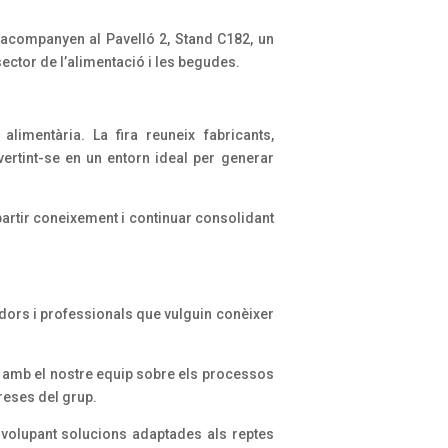
 acompanyen al Pavelló 2, Stand C182, un
ector de l’alimentació i les begudes.
limentària. La fira reuneix fabricants,
vertint-se en un entorn ideal per generar
artir coneixement i continuar consolidant
radors i professionals que vulguin conèixer
ar amb el nostre equip sobre els processos
reses del grup.
nvolupant solucions adaptades als reptes