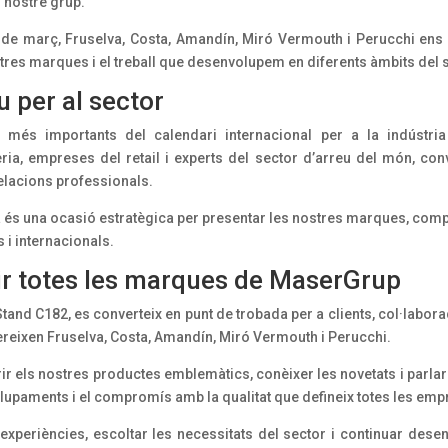
l nostre grup.
6 de març, Fruselva, Costa, Amandín, Miró Vermouth i Perucchi ens
tres marques i el treball que desenvolupem en diferents àmbits del s
 per al sector
més importants del calendari internacional per a la indústria a
eria, empreses del retail i experts del sector d’arreu del món, con
relacions professionals.
a és una ocasió estratègica per presentar les nostres marques, comp
 i internacionals.
ir totes les marques de MaserGrup
, Stand C182, es converteix en punt de trobada per a clients, col·labo
ereixen Fruselva, Costa, Amandín, Miró Vermouth i Perucchi.
brir els nostres productes emblemàtics, conèixer les novetats i parl
olupaments i el compromís amb la qualitat que defineix totes les emp
experiències, escoltar les necessitats del sector i continuar dese