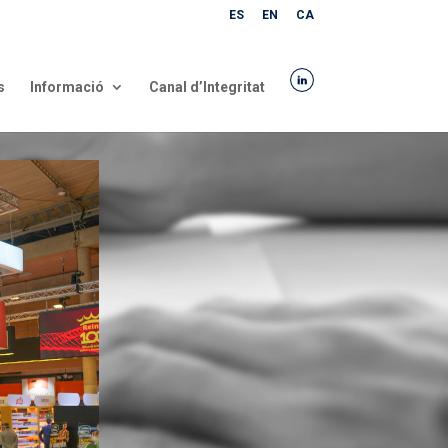
ES
EN
CA
s
Informació
Canal d’Integritat