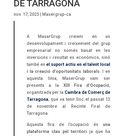
DE TARRAGONA
nov. 17, 2025
|
Masergrup-ca
A MaserGrup creiem en un
desenvolupament i creixement del grup
empresarial no només basat en les
inversions i resultat es econòmics, sinó
també en
el suport actiu en el talent local
i la creació d’oportunitats laborals
. I en
aquesta línia, MaserGrup vam ser
presents a la
XIII Fira d’Ocupació
,
organitzada per la
Cambra de Comerç de
Tarragona
, que va tenir lloc el passat 13
de novembre al Recinte Firal de
Tarragona.
Aquesta fira de l’ocupació és
una
plataforma clau pel territori
ja que ha