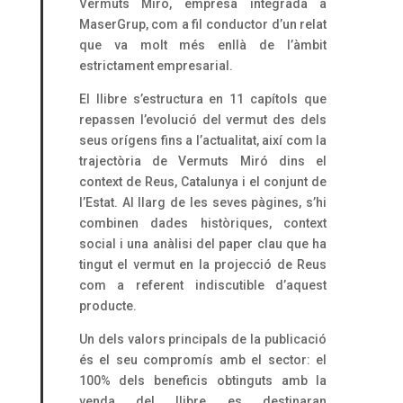
Vermuts Miró, empresa integrada a
MaserGrup, com a fil conductor d’un relat
que va molt més enllà de l’àmbit
estrictament empresarial.
El llibre s’estructura en 11 capítols que
repassen l’evolució del vermut des dels
seus orígens fins a l’actualitat, així com la
trajectòria de Vermuts Miró dins el
context de Reus, Catalunya i el conjunt de
l’Estat. Al llarg de les seves pàgines, s’hi
combinen dades històriques, context
social i una anàlisi del paper clau que ha
tingut el vermut en la projecció de Reus
com a referent indiscutible d’aquest
producte.
Un dels valors principals de la publicació
és el seu compromís amb el sector: el
100% dels beneficis obtinguts amb la
venda del llibre es destinaran