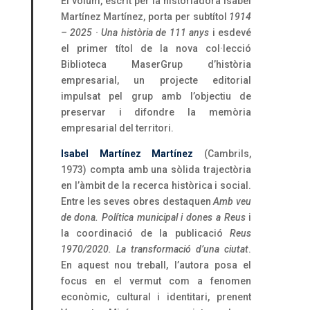
El volum, escrit per la historiadora Isabel
Martínez Martínez, porta per subtítol
1914
– 2025 · Una història de 111 anys
i esdevé
el primer títol de la nova col·lecció
Biblioteca MaserGrup d’història
empresarial, un projecte editorial
impulsat pel grup amb l’objectiu de
preservar i difondre la memòria
empresarial del territori.
Isabel Martínez Martínez
(Cambrils,
1973) compta amb una sòlida trajectòria
en l’àmbit de la recerca històrica i social.
Entre les seves obres destaquen
Amb veu
de dona. Política municipal i dones a Reus
i
la coordinació de la publicació
Reus
1970/2020. La transformació d’una ciutat
.
En aquest nou treball, l’autora posa el
focus en el vermut com a fenomen
econòmic, cultural i identitari, prenent