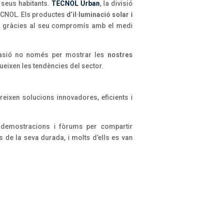
s seus habitants.
TECNOL Urban
, la divisió
TECNOL. Els productes
d’il·luminació solar i
ts gràcies al seu compromís amb el medi
’ocasió no només per mostrar les
nostres
ueixen les tendències del sector.
eixen solucions innovadores, eficients i
r demostracions i fòrums per compartir
es de la seva durada, i molts d’ells es van