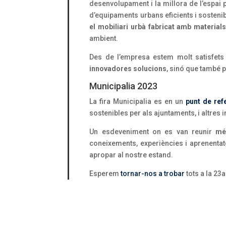
desenvolupament i la millora de l’espai p
d’equipaments urbans eficients i sostenib
el mobiliari urbà fabricat amb materials
ambient.
Des de l’empresa estem molt satisfets
innovadores solucions
, sinó que també p
Municipalia 2023
La fira Municipalia es en un
punt de ref
sostenibles per als ajuntaments, i altres i
Un esdeveniment on es van reunir
mé
coneixements, experiències i aprenentatg
apropar al nostre estand.
Esperem
tornar-nos a trobar
tots a la 23