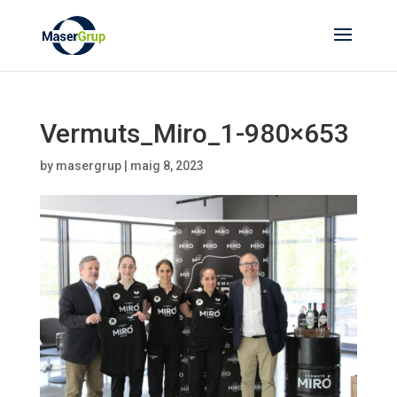
Vermuts_Miro_1-980×653
by
masergrup
|
maig 8, 2023