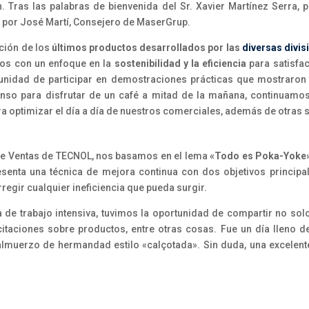
. Tras las palabras de bienvenida del Sr. Xavier Martínez Serra, 
a por José Martí, Consejero de MaserGrup.
ación de los
últimos productos desarrollados por las
diversas divi
dos con un enfoque en la
sostenibilidad y la eficiencia
para satisfac
tunidad de participar en demostraciones prácticas que mostraron
nso para disfrutar de un café a mitad de la mañana, continuamo
a optimizar el día a día de nuestros comerciales, además de otras
 de Ventas de TECNOL, nos basamos en el lema
«Todo es Poka-Yoke
senta una técnica de mejora continua con dos objetivos principal
regir cualquier ineficiencia que pueda surgir.
e trabajo intensiva, tuvimos la oportunidad de compartir no sol
citaciones sobre productos, entre otras cosas. Fue un día lleno 
muerzo de hermandad estilo «calçotada». Sin duda, una excelente 