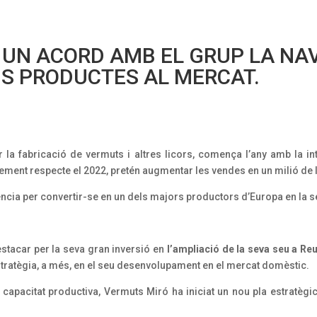
 UN ACORD AMB EL GRUP LA NAV
US PRODUCTES AL MERCAT.
la fabricació de vermuts i altres licors, comença l’any amb la in
ment respecte el 2022, pretén augmentar les vendes en un milió de lit
ncia per convertir-se en un dels majors productors d’Europa en la s
destacar per la seva gran inversió en
l’ampliació de la seva seu a Re
estratègia, a més, en el seu desenvolupament en el mercat domèstic.
 capacitat productiva, Vermuts Miró ha iniciat un nou pla estratègi