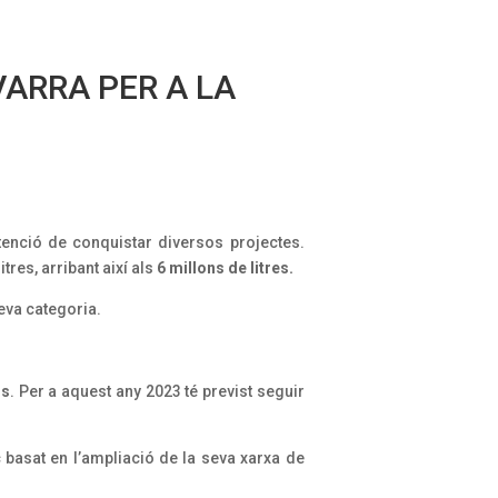
ARRA PER A LA
tenció de conquistar diversos projectes.
res, arribant així als
6 millons de litres.
eva categoria.
us
. Per a aquest any 2023 té previst seguir
c basat en l’ampliació de la seva xarxa de